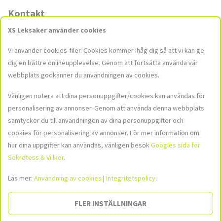
Kontakt
XS Leksaker använder cookies
Butiker
Vi använder cookies-filer. Cookies kommer ihåg dig så att vi kan ge
Kontakta oss
dig en bättre onlineupplevelse. Genom att fortsätta använda vår
kundservice@xsleksaker.se
webbplats godkänner du användningen av cookies.
Vänligen notera att dina personuppgifter/cookies kan användas för
personalisering av annonser. Genom att använda denna webbplats
Sociala medier
samtycker du till användningen av dina personuppgifter och
Häng med oss i våra sociala medier för att hålla dig uppdaterad med
cookies för personalisering av annonser. För mer information om
de senaste nyheterna och kampanjerna!
hur dina uppgifter kan användas, vänligen besök
Googles sida för
Sekretess & Villkor
.
Bild
Bild
Bild
hittades
hittades
hittades
inte
inte
inte
Läs mer:
Användning av cookies
|
Integritetspolicy
.
Social
FLER INSTÄLLNINGAR
Bild hittades inte