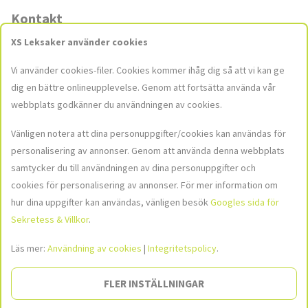
Kontakt
XS Leksaker använder cookies
Butiker
Vi använder cookies-filer. Cookies kommer ihåg dig så att vi kan ge
Kontakta oss
dig en bättre onlineupplevelse. Genom att fortsätta använda vår
kundservice@xsleksaker.se
webbplats godkänner du användningen av cookies.
Vänligen notera att dina personuppgifter/cookies kan användas för
personalisering av annonser. Genom att använda denna webbplats
Sociala medier
samtycker du till användningen av dina personuppgifter och
Häng med oss i våra sociala medier för att hålla dig uppdaterad med
cookies för personalisering av annonser. För mer information om
de senaste nyheterna och kampanjerna!
hur dina uppgifter kan användas, vänligen besök
Googles sida för
Sekretess & Villkor
.
Bild
Bild
Bild
hittades
hittades
hittades
inte
inte
inte
Läs mer:
Användning av cookies
|
Integritetspolicy
.
Social
FLER INSTÄLLNINGAR
Bild hittades inte