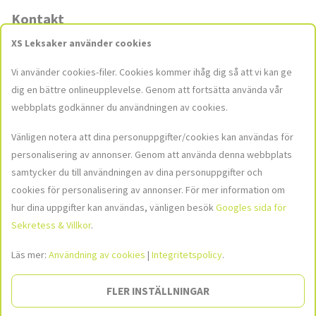
Kontakt
XS Leksaker använder cookies
Butiker
Vi använder cookies-filer. Cookies kommer ihåg dig så att vi kan ge
Kontakta oss
dig en bättre onlineupplevelse. Genom att fortsätta använda vår
kundservice@xsleksaker.se
webbplats godkänner du användningen av cookies.
Vänligen notera att dina personuppgifter/cookies kan användas för
personalisering av annonser. Genom att använda denna webbplats
Sociala medier
samtycker du till användningen av dina personuppgifter och
Häng med oss i våra sociala medier för att hålla dig uppdaterad med
cookies för personalisering av annonser. För mer information om
de senaste nyheterna och kampanjerna!
hur dina uppgifter kan användas, vänligen besök
Googles sida för
Sekretess & Villkor
.
Bild
Bild
Bild
hittades
hittades
hittades
inte
inte
inte
Läs mer:
Användning av cookies
|
Integritetspolicy
.
Social
FLER INSTÄLLNINGAR
Bild hittades inte